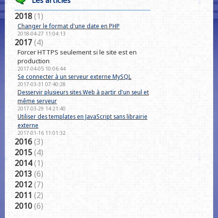
Les articles
2018
(1)
Changer le format d'une date en PHP
2018-04-27 11:04:13
2017
(4)
Forcer HTTPS seulement si le site est en
production
2017-04-05 10:06:44
Se connecter à un serveur externe MySQL
2017-03-31 07:40:28
Desservir plusieurs sites Web à partir d'un seul et
même serveur
2017-03-29 14:21:40
Utiliser des templates en JavaScript sans librairie
externe
2017-01-16 11:01:32
2016
(3)
2015
(4)
2014
(1)
2013
(6)
2012
(7)
2011
(2)
2010
(6)