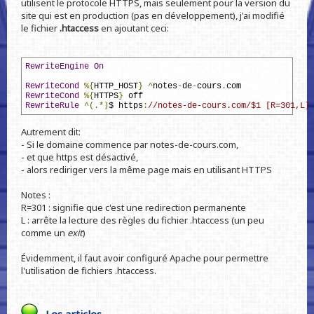
utilisent le protocole HTTPS, mais seulement pour la version du
site qui est en production (pas en développement), j'ai modifié
le fichier
.htaccess
en ajoutant ceci:
RewriteEngine
On
RewriteCond
%{
HTTP_HOST
}
^
notes
-
de
-
cours
.
com
RewriteCond
%{
HTTPS
}
 off
RewriteRule
^(.*)
$ https
:
//notes-de-cours.com/$1 [R=301,L]
Autrement dit:
- Si le domaine commence par notes-de-cours.com,
- et que https est désactivé,
- alors rediriger vers la même page mais en utilisant HTTPS
Notes :
R=301 : signifie que c'est une redirection permanente
L : arrête la lecture des règles du fichier .htaccess (un peu
comme un
exit
)
Évidemment, il faut avoir configuré Apache pour permettre
l'utilisation de fichiers .htaccess.