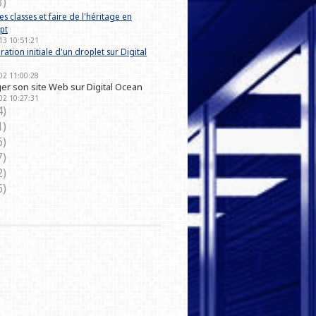
3)
s classes et faire de l'héritage en
pt
13 10:51:21
ation initiale d'un droplet sur Digital
02 11:00:28
er son site Web sur Digital Ocean
02 10:27:31
4)
1)
6)
7)
2)
6)