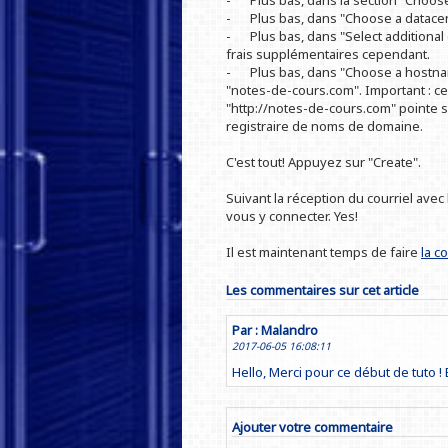
-
Plus bas, dans la section "Choose
-
Plus bas, dans "Choose a datacent
-
Plus bas, dans "Select additional 
frais supplémentaires cependant.
-
Plus bas, dans "Choose a hostna
"notes-de-cours.com". Important : c
"http://notes-de-cours.com" pointe sur
registraire de noms de domaine.
C'est tout! Appuyez sur "Create".
Suivant la réception du courriel ave
vous y connecter. Yes!
Il est maintenant temps de faire
la c
Les commentaires sur cet article
Par : Malandro
2017-06-05 16:08:11
Hello, Merci pour ce début de tuto ! 
Ajouter votre commentaire