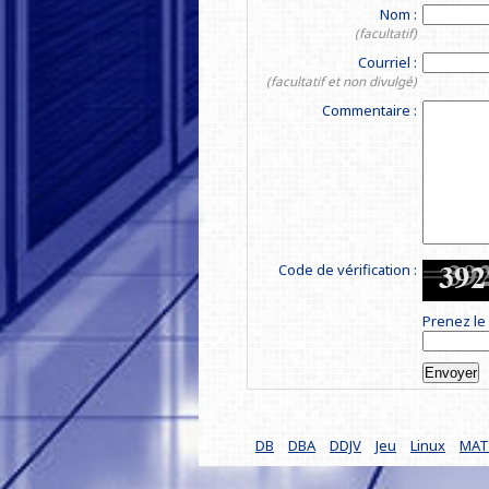
Nom :
(facultatif)
Courriel :
(facultatif et non divulgé)
Commentaire :
Code de vérification :
Prenez le 
DB
DBA
DDJV
Jeu
Linux
MAT