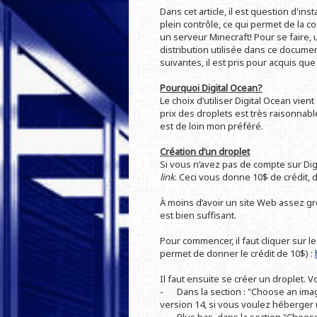
Dans cet article, il est question d'in
plein contrôle, ce qui permet de l
un serveur Minecraft! Pour se faire, 
distribution utilisée dans ce docum
suivantes, il est pris pour acquis qu
Pourquoi Digital Ocean?
Le choix d’utiliser Digital Ocean vient
prix des droplets est très raisonnab
est de loin mon préféré.
Création d’un droplet
Si vous n’avez pas de compte sur Digi
link
. Ceci vous donne 10$ de crédit, d
À moins d’avoir un site Web assez g
est bien suffisant.
Pour commencer, il faut cliquer sur le
permet de donner le crédit de 10$) :
Il faut ensuite se créer un droplet. Vo
-
Dans la section : "Choose an imag
version 14, si vous voulez héberger u