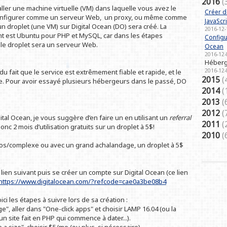
2016
(
staller une machine virtuelle (VM) dans laquelle vous avez le
Créer de
a configurer comme un serveur Web, un proxy, ou même comme
JavaScri
un droplet (une VM) sur Digital Ocean (DO) sera créé. La
2016-12-
ent est Ubuntu pour PHP et MySQL, car dans les étapes
Configur
e le droplet sera un serveur Web.
Ocean
2016-12-
Héberg
2016-12-
 du fait que le service est extrêmement fiable et rapide, et le
2015
(
le. Pour avoir essayé plusieurs hébergeurs dans le passé, DO
2014
(
2013
(
2012
(
tal Ocean, je vous suggère d’en faire un en utilisant un
referral
2011
(
onc 2 mois d’utilisation gratuits sur un droplet à 5$!
2010
(
ros/complexe ou avec un grand achalandage, un droplet à 5$
 lien suivant puis se créer un compte sur Digital Ocean (ce lien
https://www.digitalocean.com/?refcode=cae0a3be08b4
ici les étapes à suivre lors de sa création :
e", aller dans "One-click apps" et choisir LAMP 16.04 (ou la
n site fait en PHP qui commence à dater...).