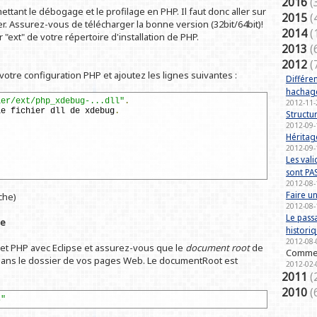
2016
(
ant le débogage et le profilage en PHP. Il faut donc aller sur
2015
(
r. Assurez-vous de télécharger la bonne version (32bit/64bit)!
2014
(
r "ext" de votre répertoire d'installation de PHP.
2013
(
2012
(
 votre configuration PHP et ajoutez les lignes suivantes :
Différen
hachag
ier/ext/php_xdebug-...dll"
.
2012-11-
le fichier dll de xdebug
.
Struct
2012-09-
Héritag
2012-09-
Les val
sont PAS
2012-08-
Faire 
che)
2012-08-
Le pass
se
histori
2012-08-
rojet PHP avec Eclipse et assurez-vous que le
document root
de
Commen
dans le dossier de vos pages Web. Le documentRoot est
2012-02-
2011
(
2010
(
s"