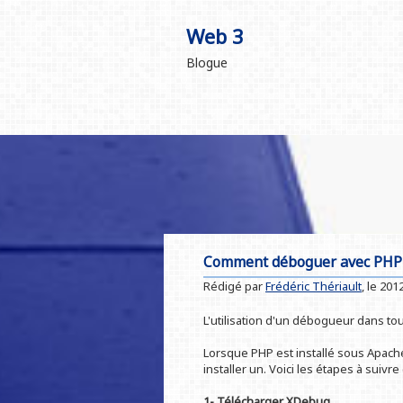
Web 3
Blogue
Comment déboguer avec PHP 
Rédigé par
Frédéric Thériault
, le
2012
L'utilisation d'un débogueur dans to
Lorsque PHP est installé sous Apache
installer un. Voici les étapes à suivr
1- Télécharger XDebug