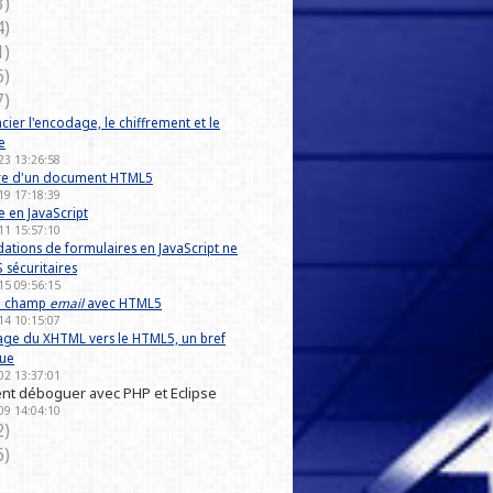
3)
4)
1)
6)
7)
cier l'encodage, le chiffrement et le
e
23 13:26:58
ure d'un document HTML5
19 17:18:39
e en JavaScript
11 15:57:10
idations de formulaires en JavaScript ne
 sécuritaires
15 09:56:15
un champ
email
avec HTML5
14 10:15:07
age du XHTML vers le HTML5, un bref
que
02 13:37:01
t déboguer avec PHP et Eclipse
09 14:04:10
2)
6)