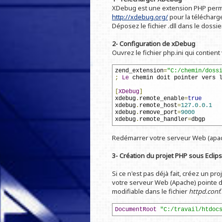
XDebug est une extension PHP permett
http://xdebug.org/
pour la télécharge
Déposez le fichier .dll dans le dossie
2- Configuration de xDebug
Ouvrez le fichier php.ini qui contient
zend_extension
=
"C:/chemin/doss
;
Le
 chemin doit pointer vers 
[
XDebug
]
xdebug
.
remote_enable
=
true
xdebug
.
remote_host
=
127.0
.
0.1
xdebug
.
remove_port
=
9000
xdebug
.
remote_handler
=
dbgp
Redémarrer votre serveur Web (apa
3- Création du projet PHP sous Eclip
Si ce n'est pas déjà fait, créez un p
votre serveur Web (Apache) pointe 
modifiable dans le fichier
httpd.conf
.
DocumentRoot
"C:/travail/htdoc