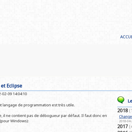
ACCU
et Eclipse
-02-09 14:04:10
Le
ut langage de programmation est très utile.
2018
(
, il ne contient pas de débogueur par défaut. Il faut donc en
Changer
e (pour Windows):
2018-04-
2017
(