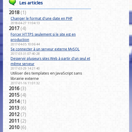
Les articles
2018
(1)
Changer le format d'une date en PHP
2018-04-27 11:04:13
2017
(4)
Forcer HTTPS seulement si le site est en
production
2017-04-05 10:06:44
Se connecter à un serveur externe MySQL
2017-03-31 07:40:28
Desservir plusieurs sites Web à partir d'un seul et
même serveur
2017-03-29 14:21:40
Utiliser des templates en JavaScript sans
librairie externe
2017-01-16 11:01:32
2016
(3)
2015
(4)
2014
(1)
2013
(6)
2012
(7)
2011
(2)
2010
(6)