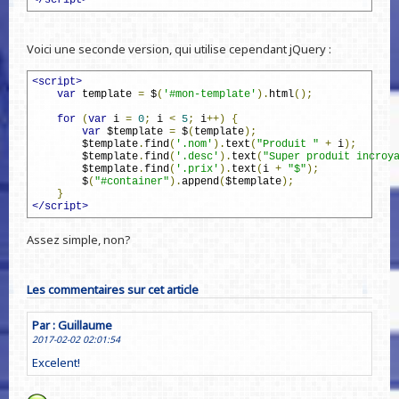
</script>
Voici une seconde version, qui utilise cependant jQuery :
<script>
var
 template 
=
 $
(
'#mon-template'
).
html
();
for
(
var
 i 
=
0
;
 i 
<
5
;
 i
++)
{
var
 $template 
=
 $
(
template
);
        $template
.
find
(
'.nom'
).
text
(
"Produit "
+
 i
);
        $template
.
find
(
'.desc'
).
text
(
"Super produit incroy
        $template
.
find
(
'.prix'
).
text
(
i 
+
"$"
);
        $
(
"#container"
).
append
(
$template
);
}
</script>
Assez simple, non?
Les commentaires sur cet article
Par : Guillaume
2017-02-02 02:01:54
Excelent!