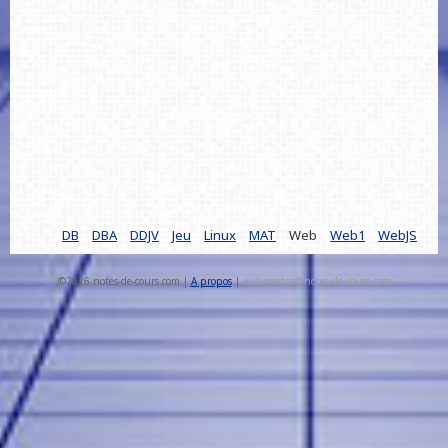
DB
DBA
DDJV
Jeu
Linux
MAT
Web
Web1
WebJS
©2026 notes-de-cours.com |
A propos
|
webmestre@notes-de-cours.com