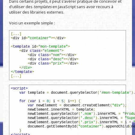
Dans certains projets, il peut s'avérer pratique de concevoir et
d'utiliser des
templates
en JavaScript sans avoir recours à
utiliser des librairies externes.
Voici un exemple simple :
[...]
<
div id
=
"container"
></
div
>
<
template
 id
=
"mon-template"
>
<
div 
class
=
"element"
>
<
div 
class
=
"nom"
></
div
>
<
div 
class
=
"desc"
></
div
>
<
div 
class
=
"prix"
></
div
>
<
/div>
</
template
>
[...]
<script>
var
 template 
=
 document
.
querySelector
(
'#mon-template'
)
for
(
var
 i 
=
0
;
 i 
<
5
;
 i
++)
{
var
 newElement 
=
 document
.
createElement
(
"div"
);
        newElement
.
innerHTML 
=
 template
;
        newElement
.
querySelector
(
'.nom'
).
innerHTML 
=
"Prod
        newElement
.
querySelector
(
'.desc'
).
innerHTML 
=
"Sup
        newElement
.
querySelector
(
'.prix'
).
innerHTML 
=
 i 
+
        document
.
getElementById
(
"container"
).
appendChild
(
n
}