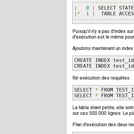
-------------------
|
0
|
 SELECT STAT
|*
1
|
  TABLE ACCE
-------------------
Puisqu'il n'y a pas d'index s
d'exécution est le même pour
Ajoutons maintenant un index
CREATE INDEX test_i
CREATE INDEX test_i
Ré-exécution des requêtes :
SELECT 
*
 FROM TEST_
SELECT 
*
 FROM TEST_
La table étant petite, elle 
sur ces 500 000 lignes. Le pl
Plan d'exécution des deux re