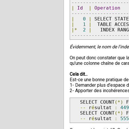
-------------------
|
Id
|
Operation
-------------------
|
0
|
 SELECT STAT
|
1
|
  TABLE ACCE
|*
2
|
   INDEX RAN
-------------------
Évidemment, le nom de l'inde
On peut donc constater que l
qu'une colonne chaîne de car
Cela dit...
Est-ce une bonne pratique d
1- Demander plus d'espace di
2- Apporter des incohérences 
   SELECT COUNT
(*)
 
--
 r
é
sultat 
:
44
   SELECT COUNT
(*)
 
--
 r
é
sultat 
:
55