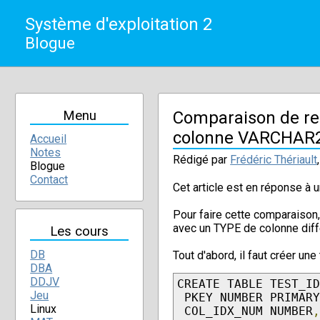
Système d'exploitation 2
Blogue
Menu
Comparaison de re
colonne VARCHAR
Accueil
Notes
Rédigé par
Frédéric Thériault
Blogue
Contact
Cet article est en réponse à
Pour faire cette comparaison,
avec un TYPE de colonne diff
Les cours
DB
Tout d'abord, il faut créer u
DBA
DDJV
CREATE TABLE TEST_I
Jeu
PKEY NUMBER PRIMAR
Linux
COL_IDX_NUM NUMBER