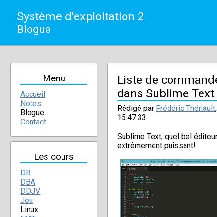
Système d'exploitation 2
Blogue
Menu
Liste de commande
dans Sublime Text
Accueil
Notes
Rédigé par
Frédéric Thériault
Blogue
15:47:33
Contact
Sublime Text, quel bel éditeur 
extrêmement puissant!
Les cours
DB
DBA
DDJV
Jeu
Linux