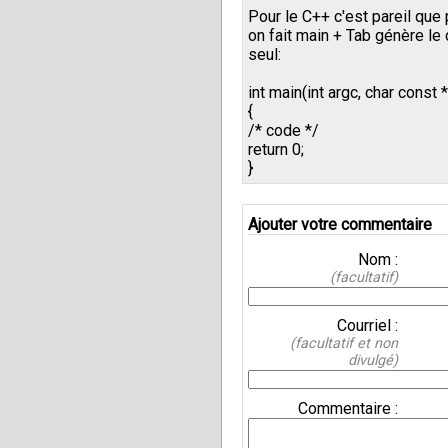
Pour le C++ c'est pareil que 
on fait main + Tab génère le
seul:
int main(int argc, char const *
{
/* code */
return 0;
}
Ajouter votre commentaire
Nom :
(facultatif)
Courriel :
(facultatif et non
divulgé)
Commentaire :