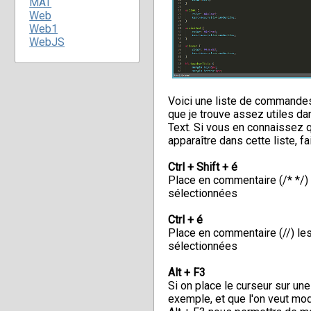
MAT
Web
Web1
WebJS
Voici une liste de commandes
que je trouve assez utiles d
Text. Si vous en connaissez q
apparaître dans cette liste, f
Ctrl + Shift + é
Place en commentaire (/* */) 
sélectionnées
Ctrl + é
Place en commentaire (//) les
sélectionnées
Alt + F3
Si on place le curseur sur une
exemple, et que l'on veut mod