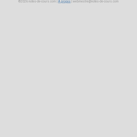
©2026 notes-de-cours.com |
A propos
|
webmestre@notes-de-cours.com